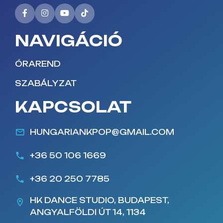
NAVIGÁCIÓ
ÓRAREND
SZABÁLYZAT
KAPCSOLAT
HUNGARIANKPOP@GMAIL.COM
+36 50 106 1669
+36 20 250 7785
HK DANCE STUDIO, BUDAPEST,
ANGYALFÖLDI ÚT 14, 1134